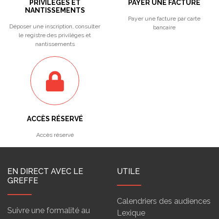
PRIVILÈGES ET
PAYER UNE FACTURE
NANTISSEMENTS
Payer une facture par carte
Déposer une inscription, consulter
bancaire
le registre des privilèges et
nantissements
ACCÈS RÉSERVÉ
Accès réservé
EN DIRECT AVEC LE
UTILE
GREFFE
Calendriers des audiences
Suivre une formalité au
Lexique