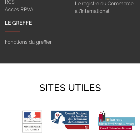
RCS
Le registre du Commerce
Accès RPVA
à l'international
LE GREFFE
Fonctions du greffier
SITES UTILES