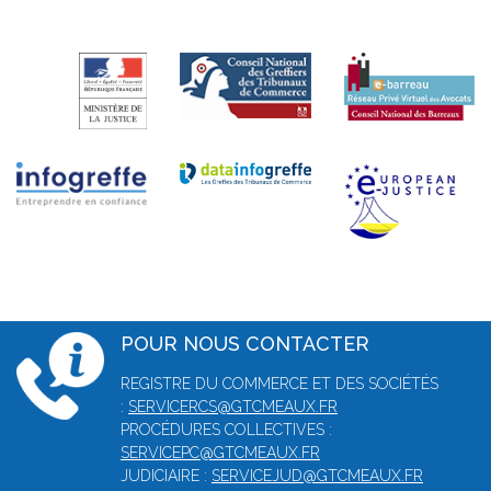
POUR NOUS CONTACTER
REGISTRE DU COMMERCE ET DES SOCIÉTÉS
:
SERVICERCS@GTCMEAUX.FR
PROCÉDURES COLLECTIVES :
SERVICEPC@GTCMEAUX.FR
JUDICIAIRE :
SERVICEJUD@GTCMEAUX.FR