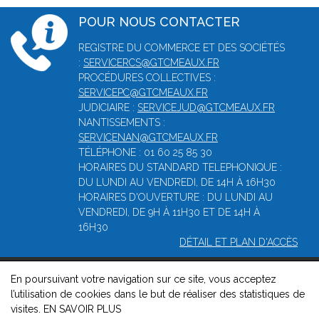
POUR NOUS CONTACTER
REGISTRE DU COMMERCE ET DES SOCIÉTÉS
:
SERVICERCS@GTCMEAUX.FR
PROCÉDURES COLLECTIVES :
SERVICEPC@GTCMEAUX.FR
JUDICIAIRE :
SERVICEJUD@GTCMEAUX.FR
NANTISSEMENTS :
SERVICENAN@GTCMEAUX.FR
TÉLÉPHONE : 01 60 25 85 30
HORAIRES DU STANDARD TELEPHONIQUE :
DU LUNDI AU VENDREDI, DE 14H À 16H30
HORAIRES D'OUVERTURE : DU LUNDI AU
VENDREDI, DE 9H À 11H30 ET DE 14H À
16H30
DÉTAIL ET PLAN D'ACCÈS
En poursuivant votre navigation sur ce site, vous acceptez
© 2026, Greffe du tribunal de commerce de Meaux -
Mentions
l’utilisation de cookies dans le but de réaliser des statistiques de
légales
-
Contact
-
Gestion des cookies
-
Politique de
visites.
EN SAVOIR PLUS
confidentialité et de cookies