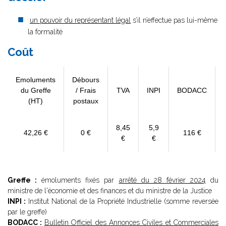
un pouvoir du représentant légal
s’il n’effectue pas lui-même
la formalité
Coût
Emoluments
Débours
du Greffe
/ Frais
TVA
INPI
BODACC
(HT)
postaux
8,45
5,9
42,26 €
0 €
116 €
€
€
Greffe :
émoluments fixés par
arrêté du 28 février 2024
du
ministre de l'économie et des finances et du ministre de la Justice
INPI :
Institut National de la Propriété Industrielle (somme reversée
par le greffe)
BODACC :
Bulletin Officiel des Annonces Civiles et Commerciales