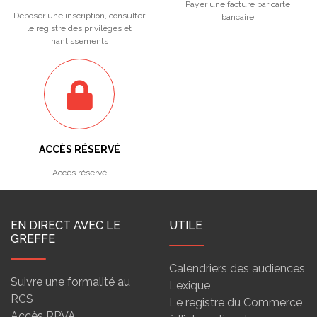
Payer une facture par carte
Déposer une inscription, consulter
bancaire
le registre des privilèges et
nantissements
ACCÈS RÉSERVÉ
Accès réservé
EN DIRECT AVEC LE
UTILE
GREFFE
Calendriers des audiences
Suivre une formalité au
Lexique
RCS
Le registre du Commerce
Accès RPVA