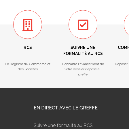
RCS
SUIVRE UNE
COMP
FORMALITÉ AU RCS
Le Registre du Commerce et
Connaître l'avancement de
Déposer 
des Sociétés
votre dossier déposé au
greffe
EN DIRECT AVEC LE GREFFE
Suivre une formalité au RCS