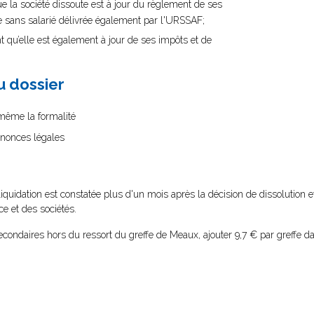
ue la société dissoute est à jour du règlement de ses
ise sans salarié délivrée également par l'URSSAF;
t qu’elle est également à jour de ses impôts et de
au dossier
i-même la formalité
nnonces légales
liquidation est constatée plus d'un mois après la décision de dissolution e
e et des sociétés.
condaires hors du ressort du greffe de Meaux, ajouter 9,7 € par greffe da