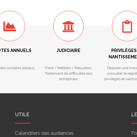
TES ANNUELS
JUDICIAIRE
PRIVILÈGES
NANTISSEM
des comptes sociaux
Fond / Référés / Requêtes.
Déposer une inscr
Traitement de difficultés des
consulter le regis
entreprises
privilèges et nanti
UTILE
L
Calendriers des audiences
Fo