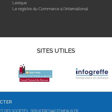
Lexique
Le registre du Commerce à l'international
SITES UTILES
ACTER
T DES SOCIÉTÉS :
SERVICERCS@GTCMEAUX.FR