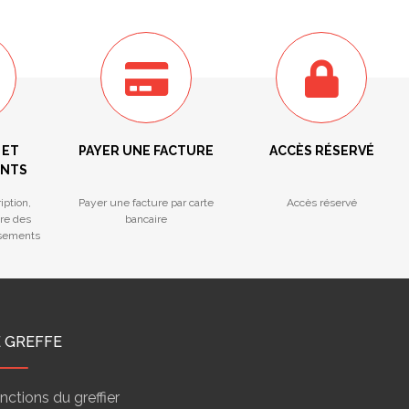
 ET
PAYER UNE FACTURE
ACCÈS RÉSERVÉ
ENTS
iption,
Payer une facture par carte
Accès réservé
tre des
bancaire
ssements
E GREFFE
nctions du greffier