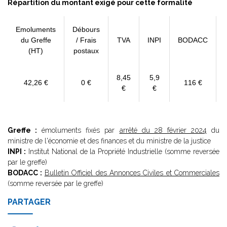
Répartition du montant exigé pour cette formalité
Emoluments
Débours
du Greffe
/ Frais
TVA
INPI
BODACC
(HT)
postaux
8,45
5,9
42,26 €
0 €
116 €
€
€
Greffe :
émoluments fixés par
arrêté du 28 février 2024
du
ministre de l'économie et des finances et du ministre de la justice
INPI :
Institut National de la Propriété Industrielle (somme reversée
par le greffe)
BODACC :
Bulletin Officiel des Annonces Civiles et Commerciales
(somme reversée par le greffe)
PARTAGER