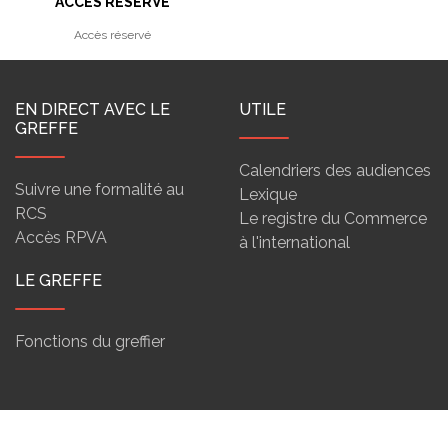
ACCÈS RÉSERVÉ
Accès réservé
EN DIRECT AVEC LE
UTILE
GREFFE
Calendriers des audiences
Suivre une formalité au
Lexique
RCS
Le registre du Commerce
Accès RPVA
à l'international
LE GREFFE
Fonctions du greffier