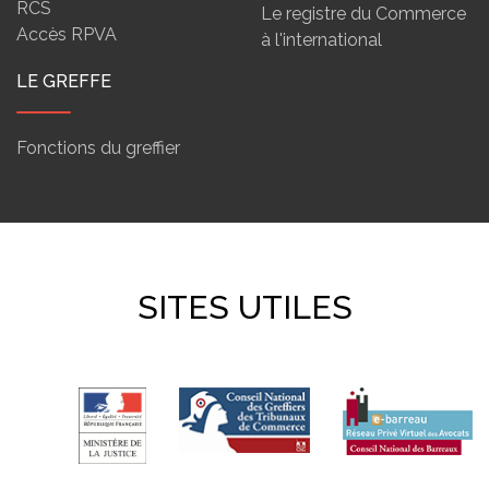
RCS
Le registre du Commerce
Accès RPVA
à l'international
LE GREFFE
Fonctions du greffier
SITES UTILES