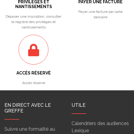
PRIVILÈGES ET
PAYER UNE FACTURE
NANTISSEMENTS
Payer une facture par carte
Déposer une inscription, consulter
bancaire
le registre des privilèges et
nantissements
ACCÈS RÉSERVÉ
Accès réservé
EN DIRECT AVEC LE
UTILE
GREFFE
Calendriers des audiences
Suivre une formalité au
Lexique