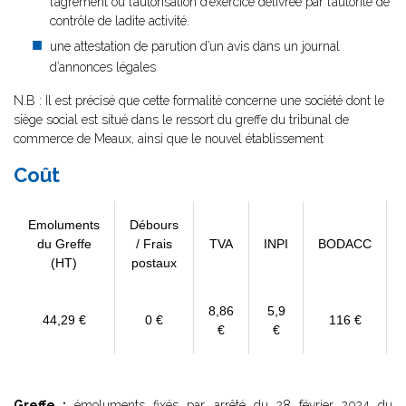
l’agrément ou l’autorisation d’exercice délivrée par l’autorité de
contrôle de ladite activité.
une attestation de parution d’un avis dans un journal
d’annonces légales
N.B : Il est précisé que cette formalité concerne une société dont le
siège social est situé dans le ressort du greffe du tribunal de
commerce de Meaux, ainsi que le nouvel établissement
Coût
Emoluments
Débours
du Greffe
/ Frais
TVA
INPI
BODACC
(HT)
postaux
8,86
5,9
44,29 €
0 €
116 €
€
€
Greffe :
émoluments fixés par
arrêté du 28 février 2024
du