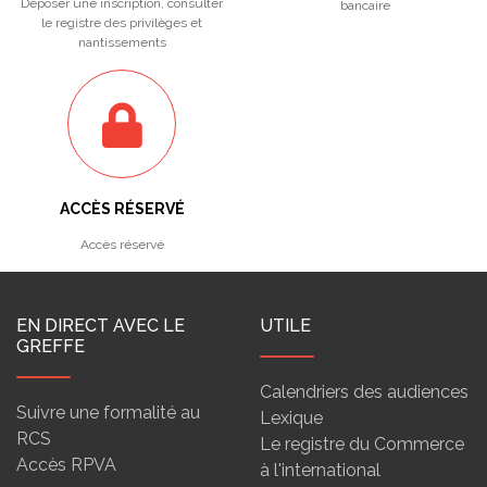
Déposer une inscription, consulter
bancaire
le registre des privilèges et
nantissements
ACCÈS RÉSERVÉ
Accès réservé
EN DIRECT AVEC LE
UTILE
GREFFE
Calendriers des audiences
Suivre une formalité au
Lexique
RCS
Le registre du Commerce
Accès RPVA
à l'international