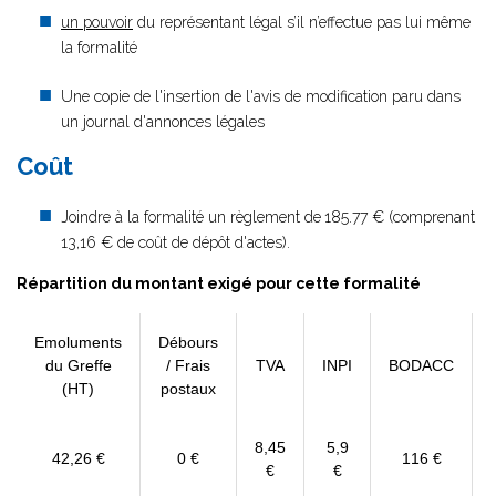
un pouvoir
du représentant légal s’il n’effectue pas lui même
la formalité
Une copie de l'insertion de l'avis de modification paru dans
un journal d'annonces légales
Coût
Joindre à la formalité un règlement de
185.77 € (comprenant
13,16 € de coût de dépôt d'actes).
Répartition du montant exigé pour cette formalité
Emoluments
Débours
du Greffe
/ Frais
TVA
INPI
BODACC
(HT)
postaux
8,45
5,9
42,26 €
0 €
116 €
€
€