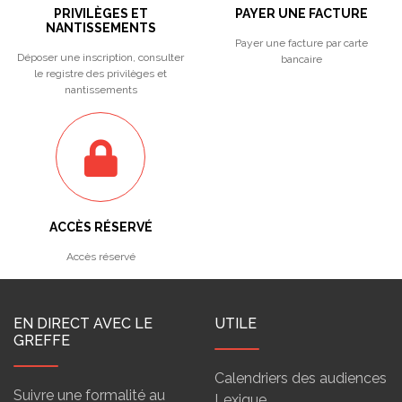
PRIVILÈGES ET
PAYER UNE FACTURE
NANTISSEMENTS
Payer une facture par carte
Déposer une inscription, consulter
bancaire
le registre des privilèges et
nantissements
ACCÈS RÉSERVÉ
Accès réservé
EN DIRECT AVEC LE
UTILE
GREFFE
Calendriers des audiences
Suivre une formalité au
Lexique