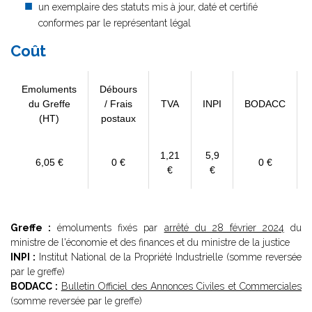
un exemplaire des statuts mis à jour, daté et certifié
conformes par le représentant légal
Coût
Emoluments
Débours
du Greffe
/ Frais
TVA
INPI
BODACC
(HT)
postaux
1,21
5,9
6,05 €
0 €
0 €
€
€
Greffe :
émoluments fixés par
arrêté du 28 février 2024
du
ministre de l'économie et des finances et du ministre de la justice
INPI :
Institut National de la Propriété Industrielle (somme reversée
par le greffe)
BODACC :
Bulletin Officiel des Annonces Civiles et Commerciales
(somme reversée par le greffe)