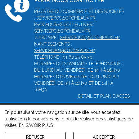
POUR NOUS CONTACTER
REGISTRE DU COMMERCE ET DES SOCIÉTÉS
:
SERVICERCS@GTCMEAUX.FR
PROCÉDURES COLLECTIVES :
SERVICEPC@GTCMEAUX.FR
JUDICIAIRE :
SERVICEJUD@GTCMEAUX.FR
NANTISSEMENTS :
SERVICENAN@GTCMEAUX.FR
TÉLÉPHONE : 01 60 25 85 30
HORAIRES DU STANDARD TELEPHONIQUE :
DU LUNDI AU VENDREDI, DE 14H À 16H30
HORAIRES D'OUVERTURE : DU LUNDI AU
VENDREDI, DE 9H À 11H30 ET DE 14H À
16H30
DÉTAIL ET PLAN D'ACCÈS
En poursuivant votre navigation sur ce site, vous acceptez
© 2026, Greffe du tribunal de commerce de Meaux -
Mentions
l’utilisation de cookies dans le but de réaliser des statistiques de
légales
-
Contact
-
Gestion des cookies
-
Politique de
visites.
EN SAVOIR PLUS
confidentialité et de cookies
Version : 1.8.1
REFUSER
ACCEPTER