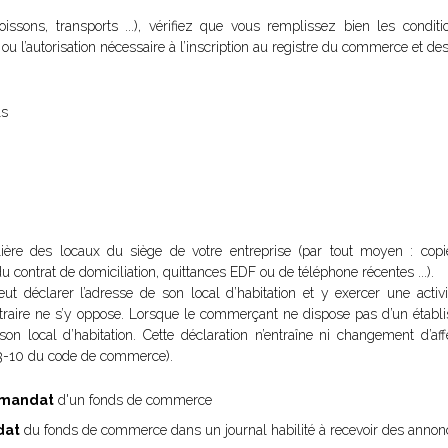
ssons, transports ...), vérifiez que vous remplissez bien les conditi
t ou l’autorisation nécessaire à l’inscription au registre du commerce et des
ls
ulière des locaux du siège de votre entreprise (par tout moyen : cop
 contrat de domiciliation, quittances EDF ou de téléphone récentes ...).
 déclarer l’adresse de son local d’habitation et y exercer une activi
ontraire ne s’y oppose. Lorsque le commerçant ne dispose pas d’un établis
 son local d’habitation. Cette déclaration n’entraîne ni changement d’aff
23-10 du code de commerce).
e-mandat
d'un fonds de commerce
dat
du fonds de commerce dans un journal habilité à recevoir des annon