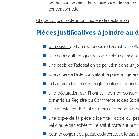
dettes contractées dans l’exercice de sa pr
conventionnelle
Cliquer ici pour obtenir un modèle de déclaration
Pièces justificatives à joindre au 
un pouvoir
de l'entrepreneur individuel s’il n’e
une copie authentique de l’acte notarié d’insaisi
une copie de l’attestation de parution dans un j
une copie de l’acte constatant la prise en gér
si l'activité déclarée est réglementée, produire u
une
déclaration sur l’honneur de non-condam
commis au Registre du Commerce et des Société
une attestation de filiation (nom et prénoms des
une copie de la pièce d'identité : copie du pa
validité, le cas échéant. Le statut porté sur le ti
pour le conjoint ou pacsé collaborateur, le cas é