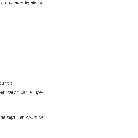
a communauté légale ou
u titre
érification par le juge-
e de séjour en cours de