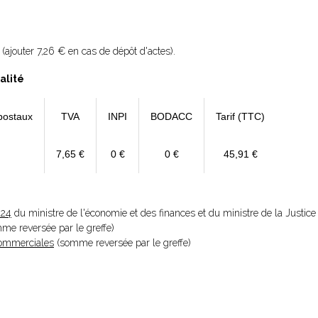
(ajouter 7,26 € en cas de dépôt d'actes).
alité
postaux
TVA
INPI
BODACC
Tarif (TTC)
7,65 €
0 €
0 €
45,91 €
024
du ministre de l'économie et des finances et du ministre de la Justice
omme reversée par le greffe)
 Commerciales
(somme reversée par le greffe)