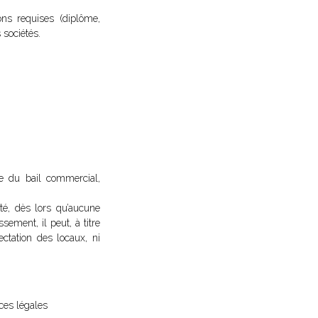
ons requises (diplôme,
 sociétés.
ie du bail commercial,
té, dès lors qu’aucune
sement, il peut, à titre
ectation des locaux, ni
ces légales