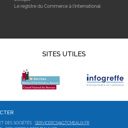
Le registre du Commerce à l'international
SITES UTILES
ACTER
T DES SOCIÉTÉS :
SERVICERCS@GTCMEAUX.FR