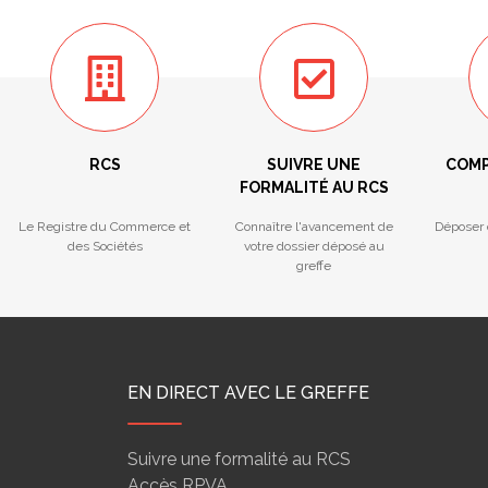
RCS
SUIVRE UNE
COMP
FORMALITÉ AU RCS
Le Registre du Commerce et
Connaître l'avancement de
Déposer 
des Sociétés
votre dossier déposé au
greffe
EN DIRECT AVEC LE GREFFE
Suivre une formalité au RCS
Accès RPVA