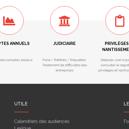
TES ANNUELS
JUDICIAIRE
PRIVILÈGES
NANTISSEM
des comptes sociaux
Fond / Référés / Requêtes.
Déposer une inscr
Traitement de difficultés des
consulter le regis
entreprises
privilèges et nanti
UTILE
L
Calendriers des audiences
Fo
Lexique