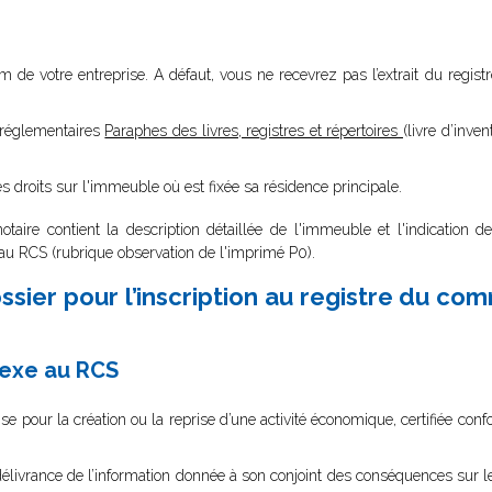
 nom de votre entreprise. A défaut, vous ne recevrez pas l’extrait du reg
s réglementaires
Paraphes des livres, registres et répertoires
(livre d’invent
 droits sur l'immeuble où est fixée sa résidence principale.
otaire contient la description détaillée de l'immeuble et l'indication d
au RCS (rubrique observation de l'imprimé P0).
sier pour l’inscription au registre du co
nexe au RCS
ise pour la création ou la reprise d’une activité économique, certifiée con
e délivrance de l’information donnée à son conjoint des conséquences su