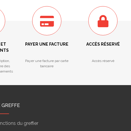
 ET
PAYER UNE FACTURE
ACCÈS RÉSERVÉ
ENTS
iption,
Payer une facture par carte
Accès réservé
tre des
bancaire
ssements
E GREFFE
nctions du greffier