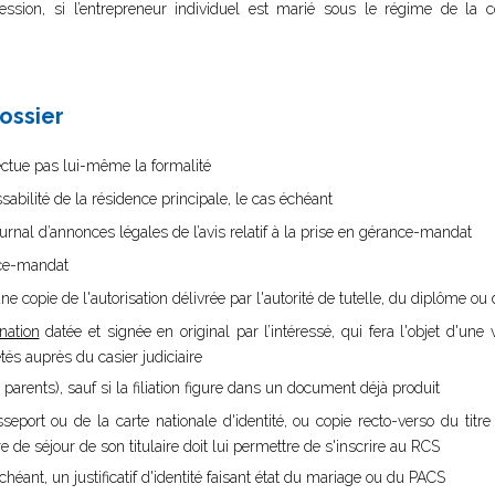
ofession, si l’entrepreneur individuel est marié sous le régime de l
dossier
ffectue pas lui-même la formalité
ssabilité de la résidence principale, le cas échéant
ournal d’annonces légales de l’avis relatif à la prise en gérance-mandat
ance-mandat
ne copie de l'autorisation délivrée par l'autorité de tutelle, du diplôme ou d
nation
datée et signée en original par l’intéressé, qui fera l'objet d'une v
s auprès du casier judiciaire
 parents), sauf si la filiation figure dans un document déjà produit
sseport ou de la carte nationale d'identité, ou copie recto-verso du titr
tre de séjour de son titulaire doit lui permettre de s'inscrire au RCS
chéant, un justificatif d'identité faisant état du mariage ou du PACS