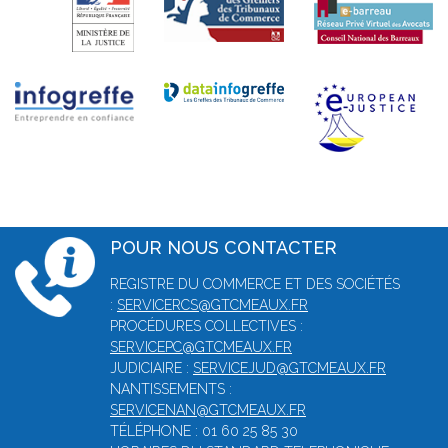
POUR NOUS CONTACTER
REGISTRE DU COMMERCE ET DES SOCIÉTÉS
:
SERVICERCS@GTCMEAUX.FR
PROCÉDURES COLLECTIVES :
SERVICEPC@GTCMEAUX.FR
JUDICIAIRE :
SERVICEJUD@GTCMEAUX.FR
NANTISSEMENTS :
SERVICENAN@GTCMEAUX.FR
TÉLÉPHONE : 01 60 25 85 30