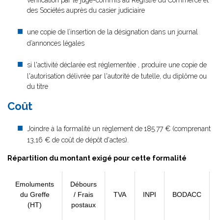
vérification par le juge-commis au Registre du Commerce et
des Sociétés auprès du casier judiciaire
une copie de l’insertion de la désignation dans un journal
d’annonces légales
si l'activité déclarée est réglementée , produire une copie de
l'autorisation délivrée par l'autorité de tutelle, du diplôme ou
du titre
Coût
Joindre à la formalité un règlement de
185.77 € (comprenant
13,16 € de coût de dépôt d'actes).
Répartition du montant exigé pour cette formalité
Emoluments
Débours
du Greffe
/ Frais
TVA
INPI
BODACC
(HT)
postaux