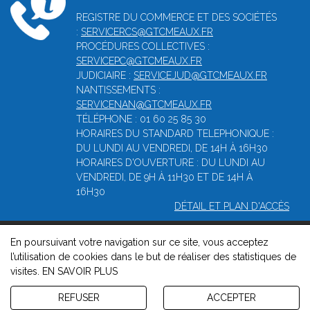
REGISTRE DU COMMERCE ET DES SOCIÉTÉS
:
SERVICERCS@GTCMEAUX.FR
PROCÉDURES COLLECTIVES :
SERVICEPC@GTCMEAUX.FR
JUDICIAIRE :
SERVICEJUD@GTCMEAUX.FR
NANTISSEMENTS :
SERVICENAN@GTCMEAUX.FR
TÉLÉPHONE : 01 60 25 85 30
HORAIRES DU STANDARD TELEPHONIQUE :
DU LUNDI AU VENDREDI, DE 14H À 16H30
HORAIRES D'OUVERTURE : DU LUNDI AU
VENDREDI, DE 9H À 11H30 ET DE 14H À
16H30
DÉTAIL ET PLAN D'ACCÈS
En poursuivant votre navigation sur ce site, vous acceptez
© 2026, Greffe du tribunal de commerce de Meaux -
Mentions
l’utilisation de cookies dans le but de réaliser des statistiques de
légales
-
Contact
-
Gestion des cookies
-
Politique de
visites.
EN SAVOIR PLUS
confidentialité et de cookies
Version : 1.8.1
REFUSER
ACCEPTER