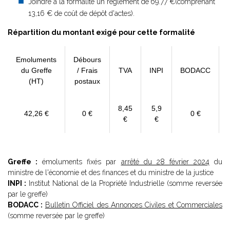
Joindre à la formalité un règlement de
69.77 €(comprenant
13,16 € de coût de dépôt d'actes).
Répartition du montant exigé pour cette formalité
Emoluments
Débours
du Greffe
/ Frais
TVA
INPI
BODACC
(HT)
postaux
8,45
5,9
42,26 €
0 €
0 €
€
€
Greffe :
émoluments fixés par
arrêté du 28 février 2024
du
ministre de l'économie et des finances et du ministre de la justice
INPI :
Institut National de la Propriété Industrielle (somme reversée
par le greffe)
BODACC :
Bulletin Officiel des Annonces Civiles et Commerciales
(somme reversée par le greffe)