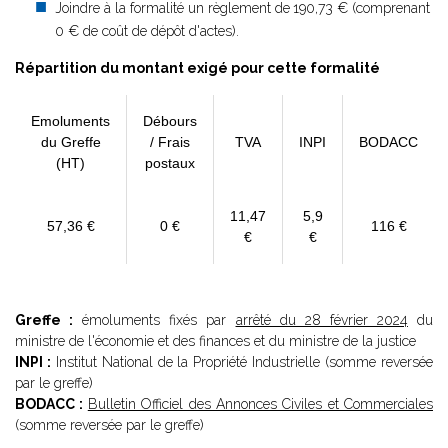
Joindre à la formalité un règlement de
190,73 € (comprenant
0 € de coût de dépôt d'actes).
Répartition du montant exigé pour cette formalité
Emoluments
Débours
du Greffe
/ Frais
TVA
INPI
BODACC
(HT)
postaux
11,47
5,9
57,36 €
0 €
116 €
€
€
Greffe :
émoluments fixés par
arrêté du 28 février 2024
du
ministre de l'économie et des finances et du ministre de la justice
INPI :
Institut National de la Propriété Industrielle (somme reversée
par le greffe)
BODACC :
Bulletin Officiel des Annonces Civiles et Commerciales
(somme reversée par le greffe)