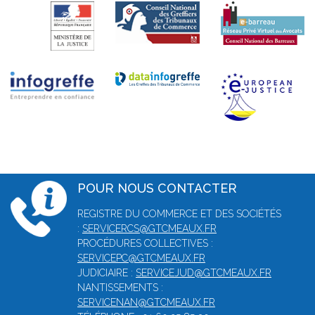
POUR NOUS CONTACTER
REGISTRE DU COMMERCE ET DES SOCIÉTÉS
:
SERVICERCS@GTCMEAUX.FR
PROCÉDURES COLLECTIVES :
SERVICEPC@GTCMEAUX.FR
JUDICIAIRE :
SERVICEJUD@GTCMEAUX.FR
NANTISSEMENTS :
SERVICENAN@GTCMEAUX.FR