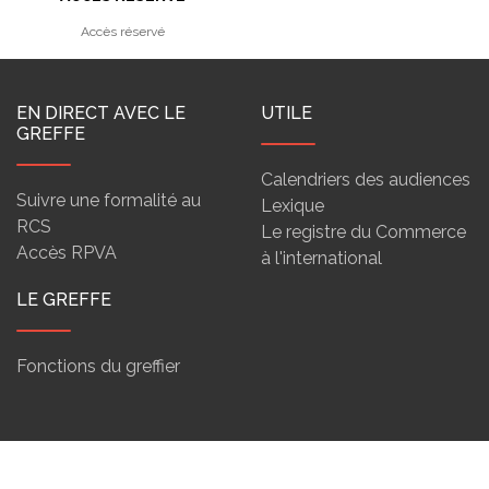
Accès réservé
EN DIRECT AVEC LE
UTILE
GREFFE
Calendriers des audiences
Suivre une formalité au
Lexique
RCS
Le registre du Commerce
Accès RPVA
à l'international
LE GREFFE
Fonctions du greffier