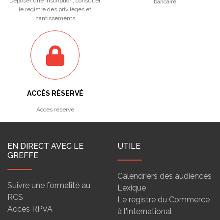
Déposer une inscription, consulter
bancaire
le registre des privilèges et
nantissements
ACCÈS RÉSERVÉ
Accès réservé
EN DIRECT AVEC LE
UTILE
GREFFE
Calendriers des audiences
Suivre une formalité au
Lexique
RCS
Le registre du Commerce
Accès RPVA
à l'international