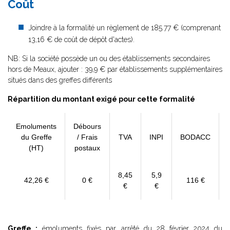
Coût
Joindre à la formalité un règlement de 185.77 € (comprenant
13,16 € de coût de dépôt d'actes).
NB: Si la société possède un ou des établissements secondaires
hors de Meaux, ajouter : 39,9 € par établissements supplémentaires
situés dans des greffes différents
Répartition du montant exigé pour cette formalité
Emoluments
Débours
du Greffe
/ Frais
TVA
INPI
BODACC
(HT)
postaux
8,45
5,9
42,26 €
0 €
116 €
€
€
Greffe :
émoluments fixés par
arrêté du 28 février 2024
du