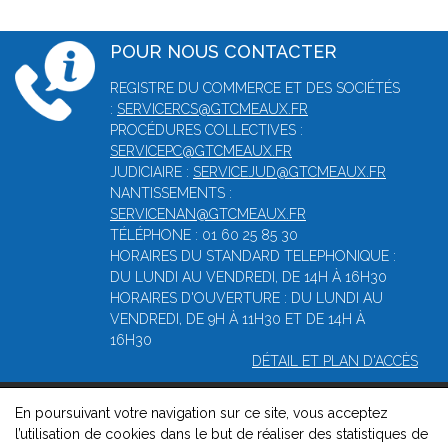
POUR NOUS CONTACTER
REGISTRE DU COMMERCE ET DES SOCIÉTÉS
:
SERVICERCS@GTCMEAUX.FR
PROCÉDURES COLLECTIVES :
SERVICEPC@GTCMEAUX.FR
JUDICIAIRE :
SERVICEJUD@GTCMEAUX.FR
NANTISSEMENTS :
SERVICENAN@GTCMEAUX.FR
TÉLÉPHONE : 01 60 25 85 30
HORAIRES DU STANDARD TELEPHONIQUE :
DU LUNDI AU VENDREDI, DE 14H À 16H30
HORAIRES D'OUVERTURE : DU LUNDI AU
VENDREDI, DE 9H À 11H30 ET DE 14H À
16H30
DÉTAIL ET PLAN D'ACCÈS
En poursuivant votre navigation sur ce site, vous acceptez
© 2026, Greffe du tribunal de commerce de Meaux -
Mentions
l’utilisation de cookies dans le but de réaliser des statistiques de
légales
-
Contact
-
Gestion des cookies
-
Politique de