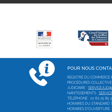
POUR NOUS CONT
REGISTRE DU COMMERCE E
PROCÉDURES COLLECTIVE
JUDICIAIRE :
SERVICEJUD
NANTISSEMENTS :
SERVI
TÉLÉPHONE : 01 60 25 85 
HORAIRES DU STANDARD T
HORAIRES D'OUVERTURE : 