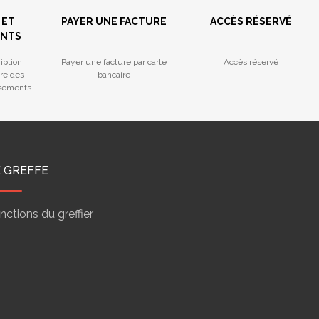
 ET
PAYER UNE FACTURE
ACCÈS RÉSERVÉ
ENTS
iption,
Payer une facture par carte
Accès réservé
tre des
bancaire
ssements
E GREFFE
nctions du greffier