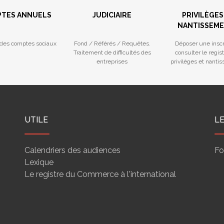
TES ANNUELS
JUDICIAIRE
PRIVILÈGES
NANTISSEM
des comptes sociaux
Fond / Référés / Requêtes.
Déposer une inscr
Traitement de difficultés des
consulter le regis
entreprises
privilèges et nanti
UTILE
L
Calendriers des audiences
Fo
Lexique
Le registre du Commerce à l'international