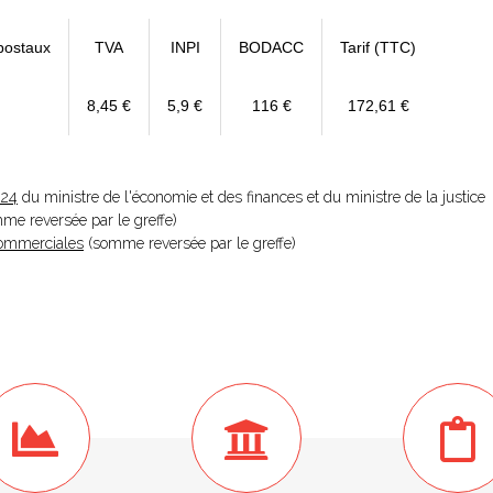
postaux
TVA
INPI
BODACC
Tarif (TTC)
8,45 €
5,9 €
116 €
172,61 €
024
du ministre de l'économie et des finances et du ministre de la justice
omme reversée par le greffe)
 Commerciales
(somme reversée par le greffe)