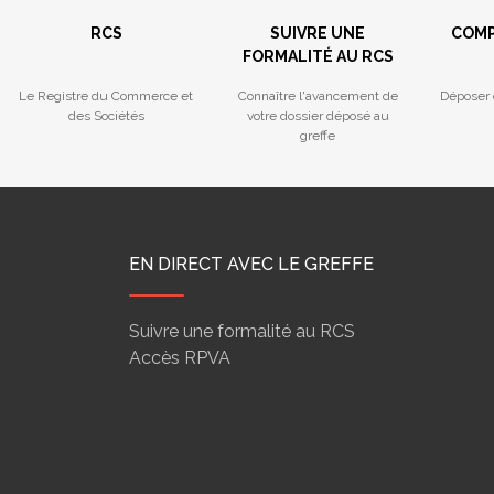
RCS
SUIVRE UNE
COMP
FORMALITÉ AU RCS
Le Registre du Commerce et
Connaître l'avancement de
Déposer 
des Sociétés
votre dossier déposé au
greffe
EN DIRECT AVEC LE GREFFE
Suivre une formalité au RCS
Accès RPVA