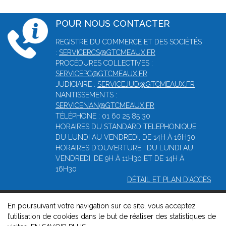
POUR NOUS CONTACTER
REGISTRE DU COMMERCE ET DES SOCIÉTÉS
:
SERVICERCS@GTCMEAUX.FR
PROCÉDURES COLLECTIVES :
SERVICEPC@GTCMEAUX.FR
JUDICIAIRE :
SERVICEJUD@GTCMEAUX.FR
NANTISSEMENTS :
SERVICENAN@GTCMEAUX.FR
TÉLÉPHONE : 01 60 25 85 30
HORAIRES DU STANDARD TELEPHONIQUE :
DU LUNDI AU VENDREDI, DE 14H À 16H30
HORAIRES D'OUVERTURE : DU LUNDI AU
VENDREDI, DE 9H À 11H30 ET DE 14H À
16H30
DÉTAIL ET PLAN D'ACCÈS
En poursuivant votre navigation sur ce site, vous acceptez
© 2026, Greffe du tribunal de commerce de Meaux -
Mentions
l’utilisation de cookies dans le but de réaliser des statistiques de
légales
-
Contact
-
Gestion des cookies
-
Politique de