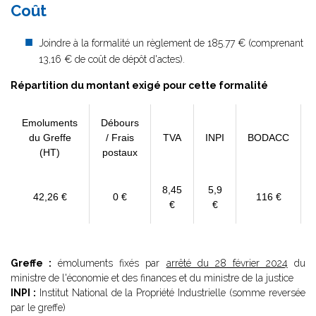
Coût
Joindre à la formalité un règlement de 185.77 € (comprenant
13,16 € de coût de dépôt d'actes).
Répartition du montant exigé pour cette formalité
Emoluments
Débours
du Greffe
/ Frais
TVA
INPI
BODACC
(HT)
postaux
8,45
5,9
42,26 €
0 €
116 €
€
€
Greffe :
émoluments fixés par
arrêté du 28 février 2024
du
ministre de l'économie et des finances et du ministre de la justice
INPI :
Institut National de la Propriété Industrielle (somme reversée
par le greffe)