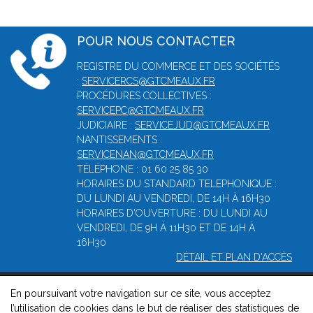
POUR NOUS CONTACTER
REGISTRE DU COMMERCE ET DES SOCIÉTÉS
:
SERVICERCS@GTCMEAUX.FR
PROCÉDURES COLLECTIVES :
SERVICEPC@GTCMEAUX.FR
JUDICIAIRE :
SERVICEJUD@GTCMEAUX.FR
NANTISSEMENTS :
SERVICENAN@GTCMEAUX.FR
TÉLÉPHONE : 01 60 25 85 30
HORAIRES DU STANDARD TELEPHONIQUE :
DU LUNDI AU VENDREDI, DE 14H À 16H30
HORAIRES D'OUVERTURE : DU LUNDI AU
VENDREDI, DE 9H À 11H30 ET DE 14H À
16H30
DÉTAIL ET PLAN D'ACCÈS
En poursuivant votre navigation sur ce site, vous acceptez
© 2026, Greffe du tribunal de commerce de Meaux -
Mentions
l’utilisation de cookies dans le but de réaliser des statistiques de