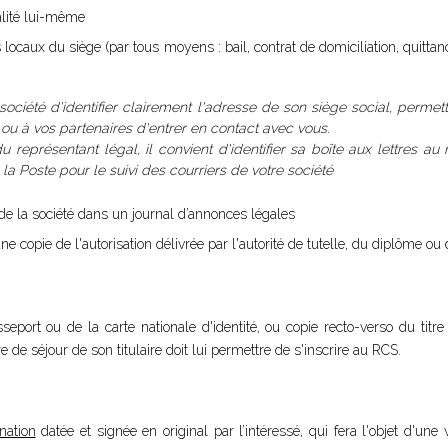
malité lui-même
s locaux du siège (par tous moyens : bail, contrat de domiciliation, quittan
 société d'identifier clairement l'adresse de son siège social, permet
, ou à vos partenaires d'entrer en contact avec vous.
u représentant légal, il convient d'identifier sa boîte aux lettres au
 Poste pour le suivi des courriers de votre société
n de la société dans un journal d’annonces légales
ne copie de l'autorisation délivrée par l'autorité de tutelle, du diplôme ou d
sseport ou de la carte nationale d'identité, ou copie recto-verso du titr
tre de séjour de son titulaire doit lui permettre de s'inscrire au RCS.
nation
datée et signée en original par l’intéressé, qui fera l'objet d'une v