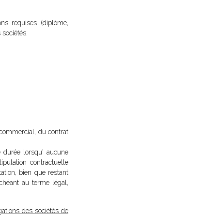
ons requises (diplôme,
 sociétés.
l commercial, du contrat
de durée lorsqu' aucune
tipulation contractuelle
ation, bien que restant
échéant au terme légal,
gations des sociétés de