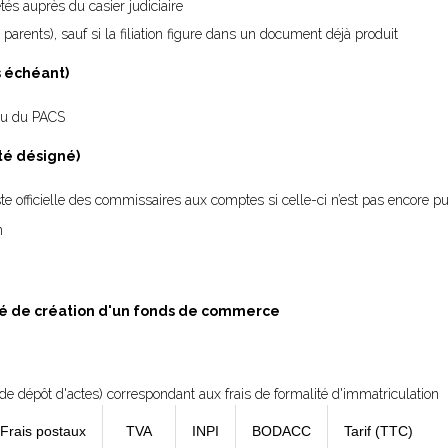
s auprès du casier judiciaire
 parents), sauf si la filiation figure dans un document déjà produit
s échéant)
e ou du PACS
été désigné)
 liste officielle des commissaires aux comptes si celle-ci n’est pas encore p
n
ité de création d'un fonds de commerce
e dépôt d'actes) correspondant aux frais de formalité d'immatriculation
 Frais postaux
TVA
INPI
BODACC
Tarif (TTC)