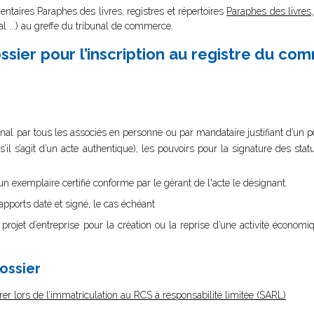
entaires Paraphes des livres, registres et répertoires
Paraphes des livres, 
nal ...) au greffe du tribunal de commerce.
sier pour l’inscription au registre du co
nal par tous les associés en personne ou par mandataire justifiant d’un pouv
s’il s’agit d’un acte authentique); les pouvoirs pour la signature des st
n exemplaire certifié conforme par le gérant de l'acte le désignant.
ports daté et signé, le cas échéant
projet d’entreprise pour la création ou la reprise d’une activité économi
dossier
er lors de l’immatriculation au RCS à responsabilité limitée (SARL)