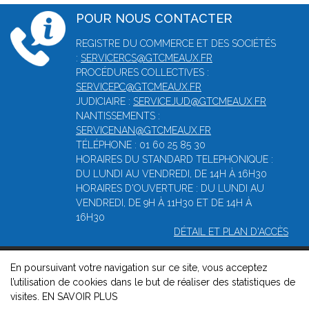
POUR NOUS CONTACTER
REGISTRE DU COMMERCE ET DES SOCIÉTÉS
:
SERVICERCS@GTCMEAUX.FR
PROCÉDURES COLLECTIVES :
SERVICEPC@GTCMEAUX.FR
JUDICIAIRE :
SERVICEJUD@GTCMEAUX.FR
NANTISSEMENTS :
SERVICENAN@GTCMEAUX.FR
TÉLÉPHONE : 01 60 25 85 30
HORAIRES DU STANDARD TELEPHONIQUE :
DU LUNDI AU VENDREDI, DE 14H À 16H30
HORAIRES D'OUVERTURE : DU LUNDI AU
VENDREDI, DE 9H À 11H30 ET DE 14H À
16H30
DÉTAIL ET PLAN D'ACCÈS
En poursuivant votre navigation sur ce site, vous acceptez
© 2026, Greffe du tribunal de commerce de Meaux -
Mentions
l’utilisation de cookies dans le but de réaliser des statistiques de
légales
-
Contact
-
Gestion des cookies
-
Politique de
visites.
EN SAVOIR PLUS
confidentialité et de cookies