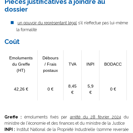
Pièces justificatives à joindre au
dossier
un pouvoir du représentant légal
s’il n’effectue pas lui-même
la formalité
Coût
Emoluments
Débours
du Greffe
/ Frais
TVA
INPI
BODACC
(HT)
postaux
8,45
5,9
42,26 €
0 €
0 €
€
€
Greffe :
émoluments fixés par
arrêté du 28 février 2024
du
ministre de l'économie et des finances et du ministre de la Justice
INPI :
Institut National de la Propriété Industrielle (somme reversée