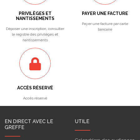
PRIVILÈGES ET
PAYER UNE FACTURE
NANTISSEMENTS
Payer une facture par carte
Déposer une inscription, consulter
bancaire
le registre des privilèges et
nantissements
ACCÈS RÉSERVÉ
Accès réservé
EN DIRECT AVEC LE
UTILE
GREFFE