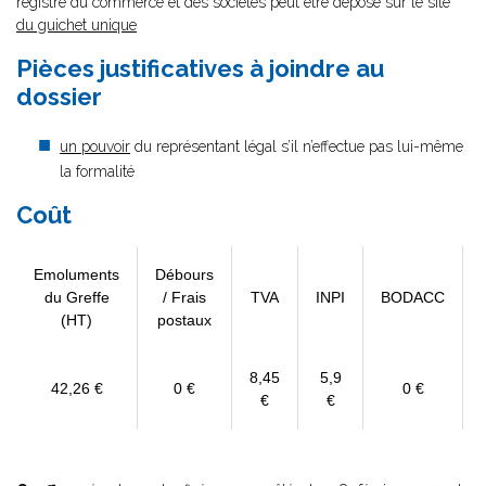
registre du commerce et des sociétés peut être déposé sur le site
du guichet unique
Pièces justificatives à joindre au
dossier
un pouvoir
du représentant légal s’il n’effectue pas lui-même
la formalité
Coût
Emoluments
Débours
du Greffe
/ Frais
TVA
INPI
BODACC
(HT)
postaux
8,45
5,9
42,26 €
0 €
0 €
€
€