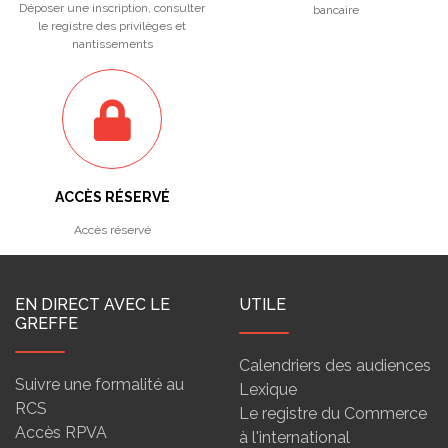
Déposer une inscription, consulter
bancaire
le registre des privilèges et
nantissements
ACCÈS RÉSERVÉ
Accès réservé
EN DIRECT AVEC LE
UTILE
GREFFE
Calendriers des audiences
Suivre une formalité au
Lexique
RCS
Le registre du Commerce
Accès RPVA
à l'international